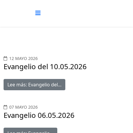
12 MAYO 2026
Evangelio del 10.05.2026
Lee más: Evangelio del...
07 MAYO 2026
Evangelio 06.05.2026