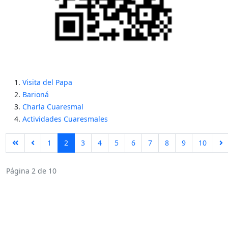
Visita del Papa
Barioná
Charla Cuaresmal
Actividades Cuaresmales
1
2
3
4
5
6
7
8
9
10
Página 2 de 10