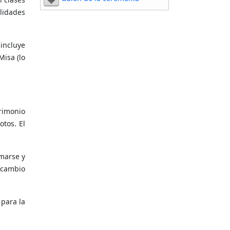
lidades
 incluye
Misa (lo
rimonio
otos. El
marse y
ercambio
para la