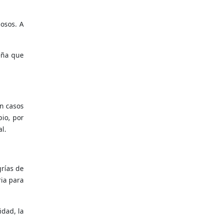
osos. A
seña que
en casos
pio, por
l.
grías de
ria para
idad, la