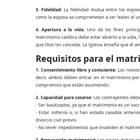
3. Fidelidad:
La fidelidad mutua entre los espos
como la esposa se comprometan a ser leales el un
4. Apertura a la vida:
Uno de los fines princip
matrimonio católico debe estar abierto a la vida, 
que Dios les conceda. La Iglesia enseña que el a
Requisitos para el matr
1. Consentimiento libre y consciente:
Los novios
decir, ambos deben entrar en el matrimonio por 
compromiso que están asumiendo.
2. Capacidad para casarse:
Los contrayentes debe
- Ser bautizados, ya que el matrimonio es un sacr
- Estar solteros o, si han estado casados anteri
divorcio civil previo.
- No tener impedimentos que invaliden el matrim
3. Preparación matrimonial:
Los novios deben as