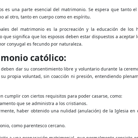
os es una parte esencial del matrimonio. Se espera que tanto el
o al otro, tanto en cuerpo como en espíritu.
ales del matrimonio es la procreación y la educación de los hi
lo que significa que los esposos deben estar dispuestos a aceptar l
mor conyugal es fecundo por naturaleza.
imonio católico:
 deben dar su consentimiento libre y voluntario durante la cerem
su propia voluntad, sin coacción ni presión, entendiendo plenam
n cumplir con ciertos requisitos para poder casarse, como:
amento que se administra a los cristianos.
ormente, haber obtenido una nulidad (anulación) de la Iglesia en
onio, como parentesco cercano.
istir a una preparación matrimonial, que normalmente consiste en