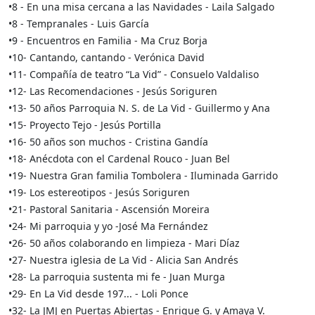
•8 - En una misa cercana a las Navidades - Laila Salgado
•8 - Tempranales - Luis García
•9 - Encuentros en Familia - Ma Cruz Borja
•10- Cantando, cantando - Verónica David
•11- Compañía de teatro “La Vid” - Consuelo Valdaliso
•12- Las Recomendaciones - Jesús Soriguren
•13- 50 años Parroquia N. S. de La Vid - Guillermo y Ana
•15- Proyecto Tejo - Jesús Portilla
•16- 50 años son muchos - Cristina Gandía
•18- Anécdota con el Cardenal Rouco - Juan Bel
•19- Nuestra Gran familia Tombolera - Iluminada Garrido
•19- Los estereotipos - Jesús Soriguren
•21- Pastoral Sanitaria - Ascensión Moreira
•24- Mi parroquia y yo -José Ma Fernández
•26- 50 años colaborando en limpieza - Mari Díaz
•27- Nuestra iglesia de La Vid - Alicia San Andrés
•28- La parroquia sustenta mi fe - Juan Murga
•29- En La Vid desde 197... - Loli Ponce
•32- La JMJ en Puertas Abiertas - Enrique G. y Amaya V.