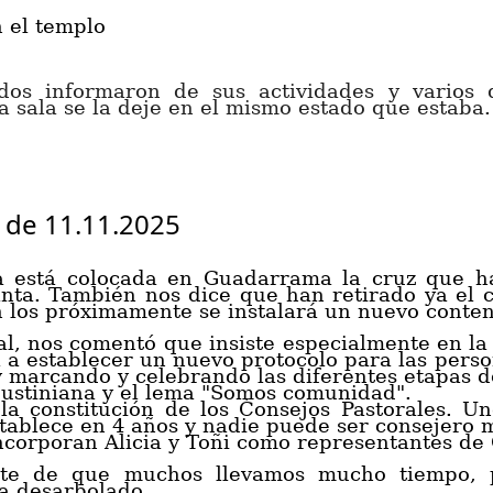
n el templo
dos informaron de sus actividades y varios d
 sala se la deje en el mismo estado que estaba.
 de 11.11.2025
ya está colocada en Guadarrama la cruz que h
ta. También nos dice que han retirado ya el c
n los próxima
mente s
e instalará un nuevo conte
l, nos comentó que insiste especialmente en la 
 a establecer un
nuevo protocolo para las perso
 marcando y celebrando las diferentes etapas d
ustiniana y el lema "Somos comunidad".
la constitución de los Ćonsejos Pastorales
. Un
tablece en 4 años y nadie puede ser consejero 
incorporan
Alicia y Toñi como representantes de
ente de que muchos llevamos mucho tiempo, 
a desarbolado.