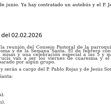
e junio. Ya hay contratado un autobús y el P. 
 del 02.02.2026
la reunión del Consejo Pastoral de la parroqu
resma y de la Semana Santa. El
de febrero con
s misas y una celebración especial a las 5
y m
rucis van a ser los viernes de cuaresma
y e
reparado por algún grupo.
y serán a cargo del P. Pablo Rojas y de Jesús So
Santa:
).
n
).