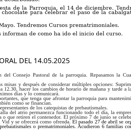
iesta de la Parroquia, el 14 de diciembre.
Tendr
 chocolate para celebrar el paso de la cabalgat
 Mayo.
Tendremos Cursos prematrimoniales.
 informan de como ha ido el inicio del curso.
RAL DEL 14.05.2025
 del Consejo Pastoral de la parroquia. Repasamos la Cu
s misas y después de considerar múltiples opciones: Suprimi
12 a 12.30, hacer los cambios de horario de mañana y tarde a 
róximos días y lo comunicará.
ortantes, que tenga que afrontar la parroquia para mantenimi
mbién como se financian.
presentantes de los catequistas de prebautismales.
alla del atrio permanezca funcionando todo el día, la empre
 o que retiren el contenedor. El próximo 7 de junio se cele
a Vid y se ofrecerá como ofrenda.
El pasado 27 de abril se o
s prebautismales o prematrimoniales. Acudieron 6 familias 