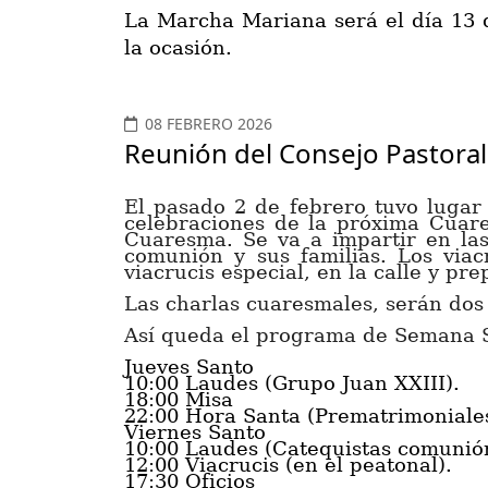
La Marcha Mariana será el día 13 d
la ocasión.
08 FEBRERO 2026
Reunión del Consejo Pastoral
El pasado 2 de febrero tuvo lugar 
celebraciones de la próxima Cua
Cuaresma.
Se va a impartir en la
comunión y sus familias.
Los viac
viacrucis especial, en la calle y p
Las charlas cuaresmales, serán dos 
Así queda el programa de Semana 
Jueves Santo
10:00 Laudes (
Grupo Juan XXIII)
.
18:00 Misa
22:00 Hora Santa (Prematrimoniales
Viernes Santo
10:00 Laudes (C
atequistas comunió
12:00 Viacrucis
(en el peatonal).
17:30 Oficios