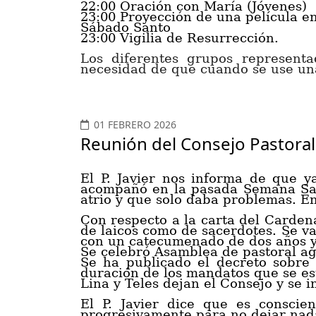
22:00 Oración con María (Jóvenes)
23:00 Proyección de una película e
Sábado Santo
23:00 Vigilia de Resurrección.
Los diferentes grupos representa
necesidad de que cuando se use una
01 FEBRERO 2026
Reunión del Consejo Pastoral
El P. Javier nos informa de que 
acompañó en la pasada Semana San
atrio y que solo daba problemas. E
Con respecto a la carta del Cardena
de laicos como de sacerdotes.
Se va
con un catecumenado de dos años y
Se celebró
Asamblea de pastoral ag
Se ha publicado el
decreto
sobre 
duración de los mandatos que se es
Lina
y Teles dejan el Consejo y se 
El P. Javier dice que es consci
progresivamente para no dejar nad