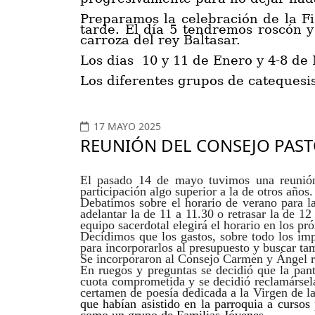
Preparamos la celebración de la
F
tarde
.
E
l día 5 tendremos roscón y
carroza del rey Baltasar.
Los dias
10 y 11 de Enero y 4-8 de
Los diferentes grupos de catequesis
17 MAYO 2025
REUNIÓN DEL CONSEJO PASTO
El pasado 14 de mayo tuvimos una reunión
participación algo superior a la de otros años.
Debatimos sobre el horario de verano para la
adelantar la de 11 a 11.30 o retrasar la de 
equipo sacerdotal elegirá el horario en los p
Decidimos que los gastos, sobre todo los imp
para incorporarlos al presupuesto y buscar ta
Se incorporaron al Consejo Carmen y Ángel re
En ruegos y preguntas se decidió que la pant
cuota comprometida y se decidió reclamársela
certamen de poesía dedicada a la Virgen de l
que habían asistido en la parroquia a curso